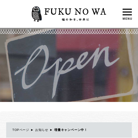
toggle
FUK
naviga
TOPページ
お知らせ
増量キャンペーン中！