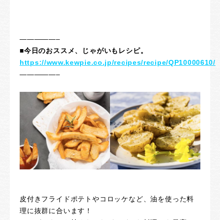
—————–
■今日のおススメ、じゃがいもレシピ。
https://www.kewpie.co.jp/recipes/recipe/QP10000610/
—————–
皮付きフライドポテトやコロッケなど、油を使った料
理に抜群に合います！