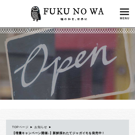
toggle
FUK
naviga
TOPページ
お知らせ
【増量キャンペーン開催♪】新鮮採れたてジャガイモを発売中！