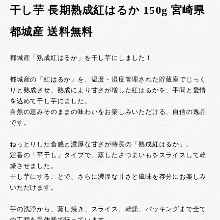
干し芋 長期熟成紅はるか 150g 宮崎県
都城産 送料無料
都城産「熟成紅はるか」を干し芋にしました！
都城産の「紅はるか」を、温度・湿度管理された貯蔵庫でじっく
りと熟成させ、熟成により甘さが増した紅はるかを、手間と愛情
を込めて干し芋にました。
自然の恵みそのままの味わいをお楽しみいただける、自信の逸品
です。
ねっとりした食感と濃厚な甘さが特長の「熟成紅はるか」。
定番の「平干し」タイプで、蒸したさつまいもをスライスして乾
燥させました。
干し芋にすることで、さらに濃厚な甘さと風味を存分にお楽しみ
いただけます。
芋の洗浄から、蒸し焼き、スライス、乾燥、パッキングまで全て
の工程を手作業で行っています。