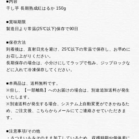
■内容
干し芋 長期熟成紅はるか 150g
■賞味期限
製造日より常温(25℃以下)保存で90日
■保存方法
到着後は、直射日光を避け、25℃以下の常温で保存し、お早めに
お召し上がりください。
長期保存の場合は、小分けにしてラップで包み、ジップロックな
どに入れて冷凍保存してください。
■本商品は、送料無料です。
※但し、【一部離島】へのお届けの場合は、別途追加送料が発生
いたします。
※別途送料が発生する場合、システム上自動変更ができかねるた
め、ご注文後、こちらからメールにてご連絡させていただきま
す。
■注意事項/その他
・さつまいもをそのまま加工しているため、収穫時期や個体差に